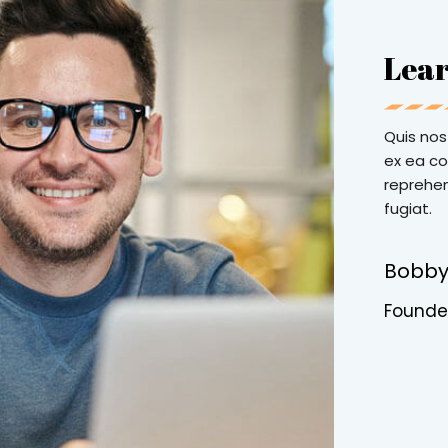
Lear
Quis nost
ex ea co
reprehen
fugiat.
Bobby
Founde