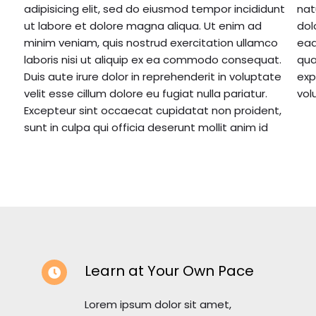
adipisicing elit, sed do eiusmod tempor incididunt
natus error sit voluptatem accusantium
ut labore et dolore magna aliqua. Ut enim ad
doloremque laudantium, totam rem aperiam,
minim veniam, quis nostrud exercitation ullamco
eaque ipsa quae ab illo inventore veritatis et
laboris nisi ut aliquip ex ea commodo consequat.
quasi architecto beatae vitae dicta sunt
Duis aute irure dolor in reprehenderit in voluptate
explicabo. Nemo enim ipsam voluptatem quia
velit esse cillum dolore eu fugiat nulla pariatur.
vol
Excepteur sint occaecat cupidatat non proident,
sunt in culpa qui officia deserunt mollit anim id
Learn at Your Own Pace
Lorem ipsum dolor sit amet,