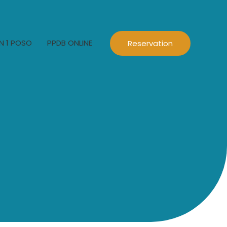
N 1 POSO
PPDB ONLINE
Reservation