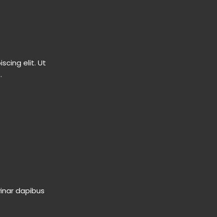
cing elit. Ut
​
vinar dapibus