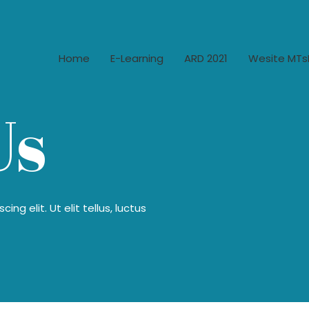
Home
E-Learning
ARD 2021
Wesite MTs
Us
ng elit. Ut elit tellus, luctus